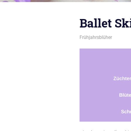
Ballet Sk
20/02/2018
montana
Frühjahrsblüher