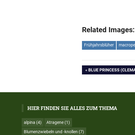
Related Images:
Frühjahrsblüher
macrope
Beitrags-
VORHERIGER
BLUE PRINCESS (CLEMA
BEITRAG:
Navigation
HIER FINDEN SIE ALLES ZUM THEMA
alpina
(4)
Atragene
(1)
Blumenzwiebeln und -knollen
(7)