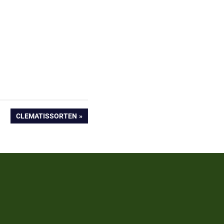
NÄCHSTER
CLEMATISSORTEN
BEITRAG: