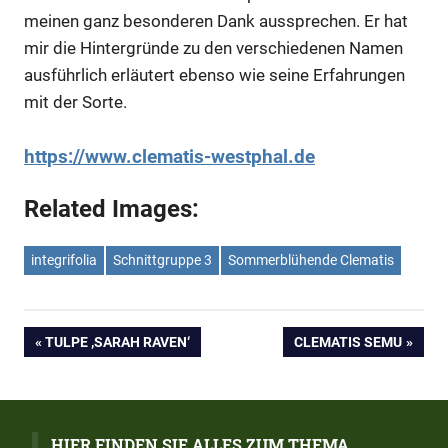
meinen ganz besonderen Dank aussprechen. Er hat
mir die Hintergründe zu den verschiedenen Namen
ausführlich erläutert ebenso wie seine Erfahrungen
mit der Sorte.
https://www.clematis-westphal.de
Related Images:
integrifolia
Schnittgruppe 3
Sommerblühende Clematis
Beitrags-
VORHERIGER
NÄCHSTER
TULPE ‚SARAH RAVEN‘
CLEMATIS SEMU
BEITRAG:
BEITRAG:
Navigation
HIER FINDEN SIE ALLES ZUM THEMA