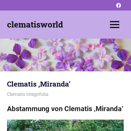
Zum
Like
Inhalt
us
springen
on
clematisworld
MENU
facebo
Pflanzen
–
Pflegen
–
Schneiden
Clematis ‚Miranda‘
08/08/2021
montana
Clematis integrifolia
Abstammung von Clematis ‚Miranda‘