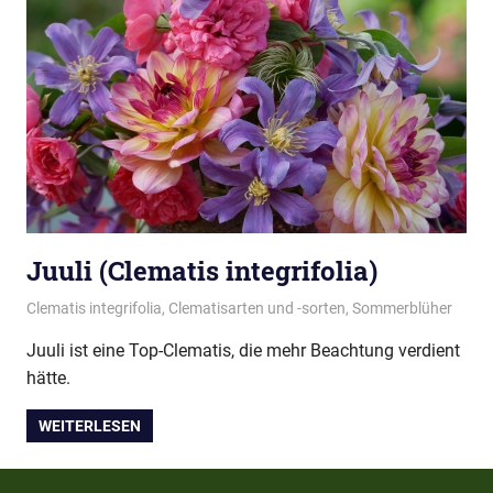
Juuli (Clematis integrifolia)
06/03/2018
montana
Clematis integrifolia
,
Clematisarten und -sorten
,
Sommerblüher
Juuli ist eine Top-Clematis, die mehr Beachtung verdient
hätte.
WEITERLESEN