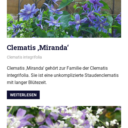
Clematis ‚Miranda‘
08/08/2021
montana
Clematis integrifolia
Clematis ‚Miranda‘ gehört zur Familie der Clematis
integrifolia. Sie ist eine unkomplizierte Staudenclematis
mit langer Blütezeit.
WEITERLESEN