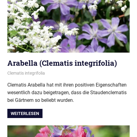
Arabella (Clematis integrifolia)
01/08/2018
montana
Clematis integrifolia
Clematis Arabella hat mit ihren positiven Eigenschaften
wesentlich dazu beigetragen, dass die Staudenclematis
bei Gärtnern so beliebt wurden.
WEITERLESEN