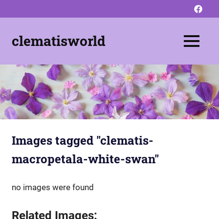
Zum
Like
Inhalt
us
springen
on
clematisworld
MENU
facebo
Pflanzen
–
Pflegen
–
Schneiden
Images tagged "clematis-
macropetala-white-swan"
no images were found
Related Images: