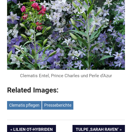
Clematis Entel, Prince Charles und Perle d’Azur
Related Images:
Clematis pflegen
Presseberichte
Beitrags-
VORHERIGER
NÄCHSTER
LILIEN OT-HYBRIDEN
TULPE ‚SARAH RAVEN‘