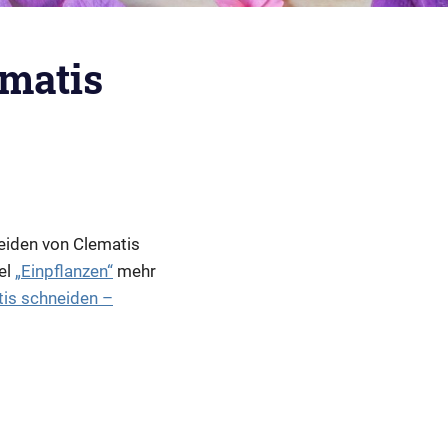
matis
eiden von Clematis
kel
„Einpflanzen“
mehr
tis schneiden –