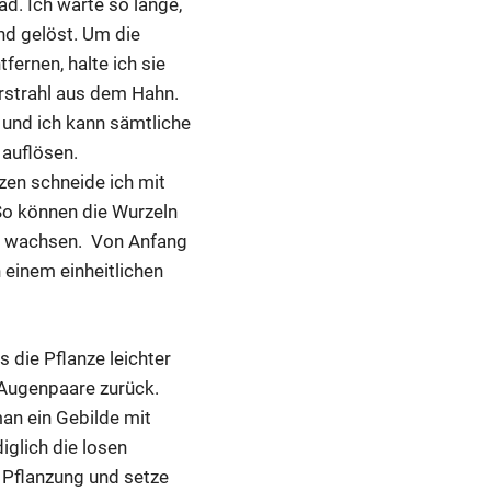
d. Ich warte so lange,
nd gelöst. Um die
fernen, halte ich sie
rstrahl aus dem Hahn.
i und ich kann sämtliche
auflösen.
zen schneide ich mit
So können die Wurzeln
fe wachsen. Von Anfang
 einem einheitlichen
ss die Pflanze leichter
i Augenpaare zurück.
man ein Gebilde mit
iglich die losen
r Pflanzung und setze