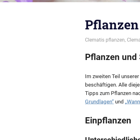
Pflanzen
04/03/2020
montana
Clematis pflanzen
,
Clema
Pflanzen und
Im zweiten Teil unsere
beschäftigen. Alle diej
Tipps zum Pflanzen nac
Grundlagen“
und
„Wann
Einpflanzen