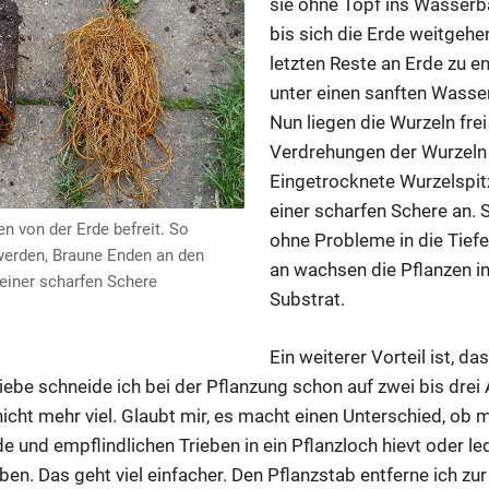
sie ohne Topf ins Wasserba
bis sich die Erde weitgehe
letzten Reste an Erde zu ent
unter einen sanften Wasse
Nun liegen die Wurzeln fre
Verdrehungen der Wurzeln 
Eingetrocknete Wurzelspit
einer scharfen Schere an. 
n von der Erde befreit. So
ohne Probleme in die Tie
werden, Braune Enden an den
an wachsen die Pflanzen in
einer scharfen Schere
Substrat.
Ein weiterer Vorteil ist, da
riebe schneide ich bei der Pflanzung schon auf zwei bis dre
icht mehr viel. Glaubt mir, es macht einen Unterschied, ob 
e und empflindlichen Trieben in ein Pflanzloch hievt oder led
ben. Das geht viel einfacher. Den Pflanzstab entferne ich zu